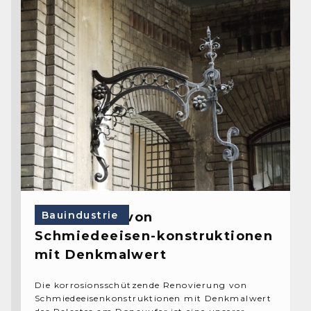
Bauindustrie
Überholung von
Schmiedeeisen-konstruktionen
mit Denkmalwert
Die korrosionsschützende Renovierung von
Schmiedeeisenkonstruktionen mit Denkmalwert